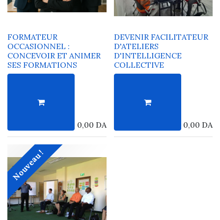
FORMATEUR
DEVENIR FACILITATEUR
OCCASIONNEL :
D'ATELIERS
CONCEVOIR ET ANIMER
D'INTELLIGENCE
SES FORMATIONS
COLLECTIVE
0,00
DA
0,00
DA
Nouveau !